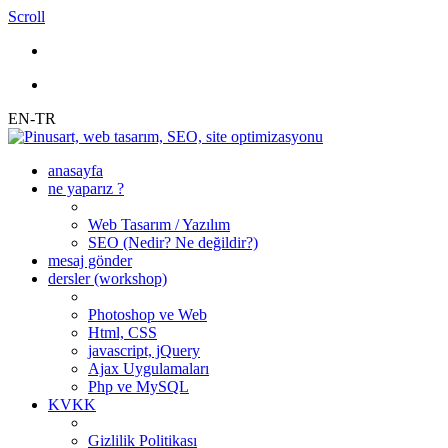
Scroll
EN-TR
anasayfa
ne yaparız ?
Web Tasarım / Yazılım
SEO (Nedir? Ne değildir?)
mesaj gönder
dersler (workshop)
Photoshop ve Web
Html, CSS
javascript, jQuery
Ajax Uygulamaları
Php ve MySQL
KVKK
Gizlilik Politikası