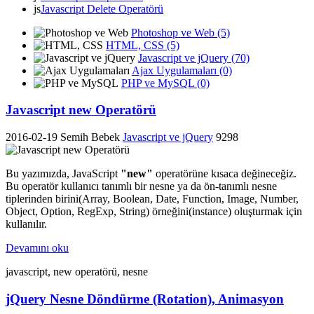
js
Javascript Delete Operatörü
Photoshop ve Web (5)
HTML, CSS (5)
Javascript ve jQuery (70)
Ajax Uygulamaları (0)
PHP ve MySQL (0)
Javascript new Operatörü
2016-02-19
Semih Bebek
Javascript ve jQuery
9298
Bu yazımızda, JavaScript
"new"
operatörüne kısaca değineceğiz.
Bu operatör kullanıcı tanımlı bir nesne ya da ön-tanımlı nesne
tiplerinden birini(Array, Boolean, Date, Function, Image, Number,
Object, Option, RegExp, String) örneğini(instance) oluşturmak için
kullanılır.
Devamını oku
javascript, new operatörü, nesne
jQuery Nesne Döndürme (Rotation), Animasyon