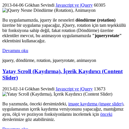
2013-04-06
Gökhan Sevindi
Javascript ve jQuery
60305
Bu uygulamamızda, jquery ile nesneleri
döndürme (rotation)
üzerine bir uygulama yapacağız, jQuery, rotation için tam teşekküllü
bir fonksiyona sahip değil, fakat rotation (Döndürme) üzerine
eklentiler mevcut, bu animasyon uygulamamızda
"jqueryrotate"
eklentisini kullanacağız.
Devamını oku
jquery, döndürme, rotation, jqueryrotate, animasyon
Yatay Scroll (Kaydırma), İçerik Kaydırıcı (Content
Slider)
2013-02-14
Gökhan Sevindi
Javascript ve jQuery
13673
Bu yazımızda, önceki dersimizdeki,
image kaydırma (image slider)
,
uygulamasının içerik kaydırma versiyonunu yapacağız, mantığımız
aynı, ölçü ve pozisyon fonksiyonlarını incelemek için
önceki
derslerimize göz atabilirsiniz.