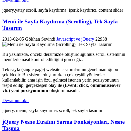
Devamını oku
jquery,yatay scroll, sayfa kaydırma, içerik kaydırıcı, content slider
Menü ile Sayfa Kaydırma (Scrolling), Tek Sayfa
Tasarım
2013-02-05
Gökhan Sevindi
Javascript ve jQuery
22938
Bu yazımızda, önceki dersimizde oluşturduğumuz scroll sisteminin
menülerle nasıl kontrol edildiğini göreceğiz.
Tek sayfa (single page) website tasarımlarının genel mantığı bu
şekildedir. Bu sistemi oluştururken çok çeşitli yöntemler
kullanılabilir, ama işin özü, gelmesi istenen yerin pozisyonunun
tespit edilip, gerçekleşen olay ile
(Event: click, onmmouseover
vb.) yeni pozisyonunun
oluşturulmasıdır.
Devamını oku
jquery, menü, sayfa kaydırma, scroll, tek sayfa tasarim
jQuery Nesne Etrafını Sarma Fonksiyonları, Nesne
Taşıma