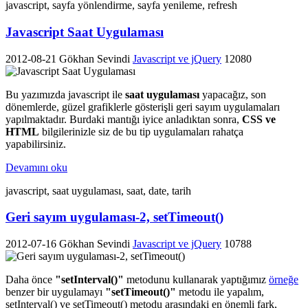
javascript, sayfa yönlendirme, sayfa yenileme, refresh
Javascript Saat Uygulaması
2012-08-21
Gökhan Sevindi
Javascript ve jQuery
12080
Bu yazımızda javascript ile
saat uygulaması
yapacağız, son
dönemlerde, güzel grafiklerle gösterişli geri sayım uygulamaları
yapılmaktadır. Burdaki mantığı iyice anladıktan sonra,
CSS ve
HTML
bilgilerinizle siz de bu tip uygulamaları rahatça
yapabilirsiniz.
Devamını oku
javascript, saat uygulaması, saat, date, tarih
Geri sayım uygulaması-2, setTimeout()
2012-07-16
Gökhan Sevindi
Javascript ve jQuery
10788
Daha önce
"setInterval()"
metodunu kullanarak yaptığımız
örneğe
benzer bir uygulamayı
"setTimeout()"
metodu ile yapalım,
setInterval() ve setTimeout() metodu arasındaki en önemli fark,