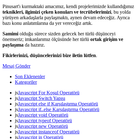
Pinusart'ı kurmaktaki amacımız, kendi projelerimizde kullandığımız
teknikleri, ilgimizi çeken konuları ve tecrübelerimizi
, bu yolda
yürüyen arkadaşlarla paylaşmaktı, aynen devam edeceğiz. Ayrıca
bazı konu anlatımlarına da yer vereceğiz artık.
Samimi
olduğu sürece sizden gelecek her türlü düşünceyi
önemseriz; imkanlarımız ölçüsünde her türlü
ortak girişim ve
paylaşıma
da hazırız.
Fikirlerinizi, düşüncelerinizi bize iletin lütfen
.
Mesaj Gönder
Son Eklenenler
Kategoriler
js
Javascript For Koşul Operatörü
js
Javascript Switch Yapısı
js
Javascript else if Karşılaştırma Operatörü
js
Javascript if..else Karşılaştırma Operatörü
js
Javascript void Operatörü
js
Javascript typeof Operatörü
js
Javascript new Operatörü
js
Javascript instanceof Operatörü
js
Javascript in Operatörü