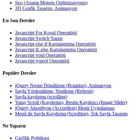
Seo (Arama Motoru Optimizasyonu)
3D Grafik Tasarım, Animasyon
En Son Dersler
Javascript For Koşul Operatörü
Javascript Switch Yapısı
Javascript else if Karşılaştırma Operatörü
Javascript if..else Karşılaştırma Operatörü
Javascript void Operatörü
Javascript typeof Operatörü
Popüler Dersler
jQuery Nesne Döndürme (Rotation), Animasyon
Sayfa Yönlendirme, Yenileme (Refresh)
Sayfa kaydırma (scrolling)
Yatay Scroll (Kaydırma), Resim Kaydırıcı (Image Slider)
jQuery Akordiyon (Accordion) Menü Uygulaması
Menü ile Sayfa Kaydırma (Scrolling), Tek Sayfa Tasarım
Ne Yaparız
Gizlilik Politikası