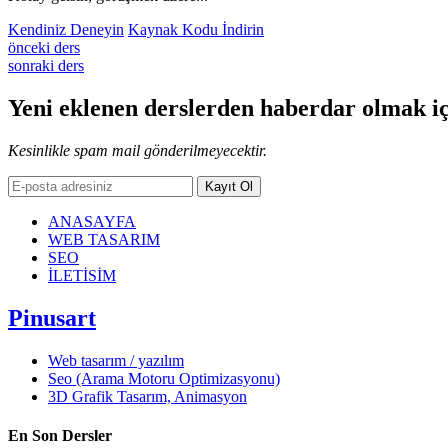
Kendiniz Deneyin
Kaynak Kodu İndirin
önceki ders
sonraki ders
Yeni eklenen derslerden
haberdar
olmak iç
Kesinlikle spam mail gönderilmeyecektir.
Kayıt Ol
ANASAYFA
WEB TASARIM
SEO
İLETİSİM
Pinusart
Web tasarım / yazılım
Seo (Arama Motoru Optimizasyonu)
3D Grafik Tasarım, Animasyon
En Son Dersler