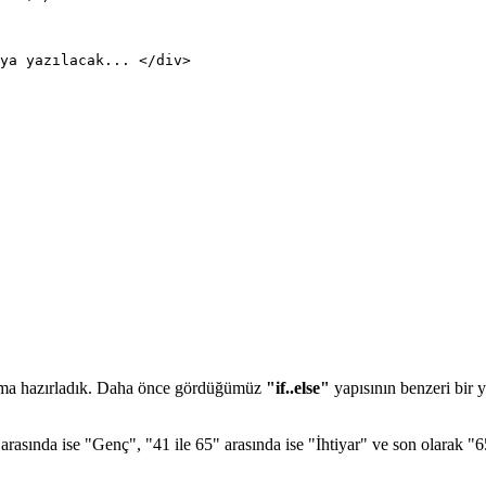
lama hazırladık. Daha önce gördüğümüz
"if..else"
yapısının benzeri bir 
rasında ise "Genç", "41 ile 65" arasında ise "İhtiyar" ve son olarak "65 