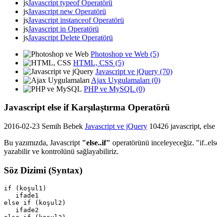
js
Javascript typeof Operatörü
js
Javascript new Operatörü
js
Javascript instanceof Operatörü
js
Javascript in Operatörü
js
Javascript Delete Operatörü
Photoshop ve Web (5)
HTML, CSS (5)
Javascript ve jQuery (70)
Ajax Uygulamaları (0)
PHP ve MySQL (0)
Javascript else if Karşılaştırma Operatörü
2016-02-23
Semih Bebek
Javascript ve jQuery
10426
javascript, else 
Bu yazımızda, Javascript
"else..if"
operatörünü inceleyeceğiz. "if..else
yazabilir ve kontrolünü sağlayabiliriz.
Söz Dizimi (Syntax)
if (koşul1)

   ifade1

else if (koşul2)

   ifade2
