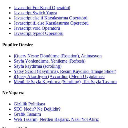
Javascript For Koşul Operatörü
Javascript Switch Yapısı
Javascript else if Karşılaştırma Operatörü
Javascript if..else Karşılaştırma Operatörü
Javascript void Operatörü
Javascript typeof Operatörü
Popüler Dersler
jQuery Nesne Döndürme (Rotation), Animasyon
Sayfa Yönlendirme, Yenileme (Refresh)
Sayfa kaydırma (scrolling)
Yatay Scroll (Kaydırma), Resim Kaydırıcı (Image Slider)
jQuery Akordiyon (Accordion) Menü Uygulaması
Menü ile Sayfa Kaydırma (Scrolling), Tek Sayfa Tasarım
Ne Yaparız
Gizlilik Politikası
SEO Nedir? Ne Değildir?
Grafik Tasarım
Web Tasarım, Nerden Başlarız, Nasıl Yol Alırız