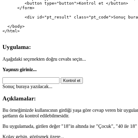
         <button type="button">Kontrol et </button>   

      </form>

	 <div id="pt_result" class="pt_code">Sonuç buraya yazılacak... </div>

  </body>

Uygulama:
Aşağıdaki seçenekten doğru cevabı seçin...
Yaşınızı giriniz...
Kontrol et
Sonuç buraya yazılacak...
Açıklamalar:
Bu örneğimizde kullanıcının girdiği yaşa göre cevap veren bir uygu
şartların da kontrol edilebilmesidir.
Bu uygulamada, girilen değer "18"in altında ise "Çocuk", "40 ile 18" a
Kolay gelsin, görüşmek üzere...