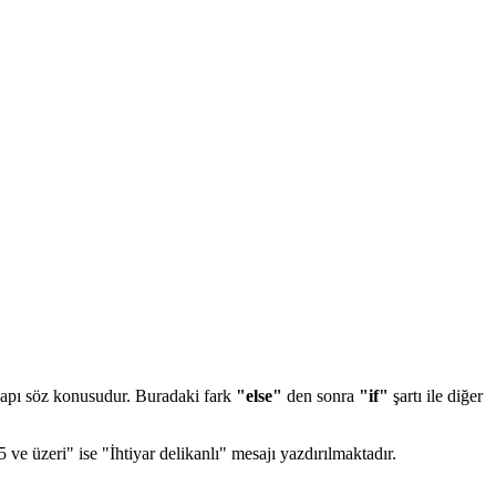
yapı söz konusudur. Buradaki fark
"else"
den sonra
"if"
şartı ile diğer
ve üzeri" ise "İhtiyar delikanlı" mesajı yazdırılmaktadır.