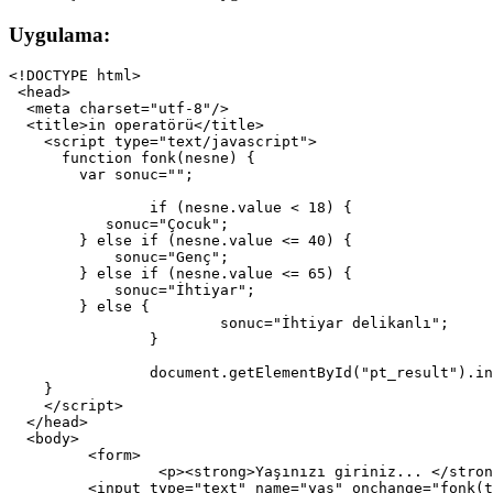
Uygulama:
<!DOCTYPE html>

 <head>

  <meta charset="utf-8"/>

  <title>in operatörü</title>

    <script type="text/javascript">

      function fonk(nesne) {

        var sonuc="";

		if (nesne.value < 18) {			

           sonuc="Çocuk";

        } else if (nesne.value <= 40) {		

            sonuc="Genç";

        } else if (nesne.value <= 65) {

            sonuc="İhtiyar";

        } else {		

			sonuc="İhtiyar delikanlı";

		}

		document.getElementById("pt_result").innerHTML =sonuc;

    }

    </script>

  </head>

  <body>

	 <form>

		 <p><strong>Yaşınızı giriniz... </strong> </p>

         <input type="text" name="yas" onchange="fonk(t