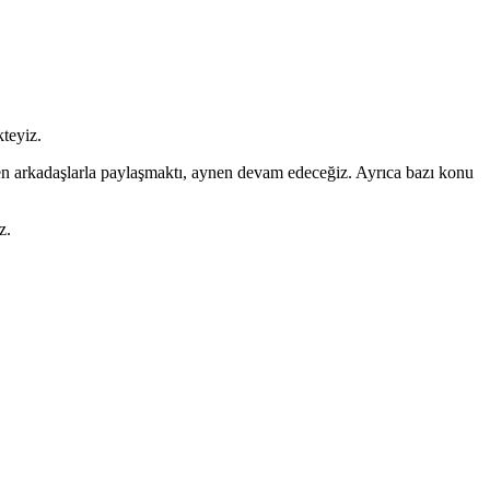
teyiz.
en arkadaşlarla paylaşmaktı, aynen devam edeceğiz. Ayrıca bazı konu
z.