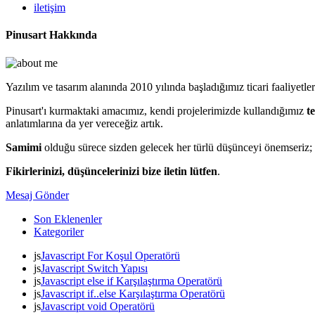
iletişim
Pinusart Hakkında
Yazılım ve tasarım alanında 2010 yılında başladığımız ticari faaliyetle
Pinusart'ı kurmaktaki amacımız, kendi projelerimizde kullandığımız
t
anlatımlarına da yer vereceğiz artık.
Samimi
olduğu sürece sizden gelecek her türlü düşünceyi önemseriz;
Fikirlerinizi, düşüncelerinizi bize iletin lütfen
.
Mesaj Gönder
Son Eklenenler
Kategoriler
js
Javascript For Koşul Operatörü
js
Javascript Switch Yapısı
js
Javascript else if Karşılaştırma Operatörü
js
Javascript if..else Karşılaştırma Operatörü
js
Javascript void Operatörü