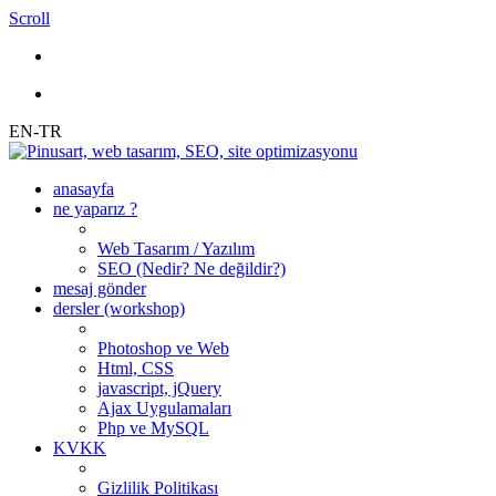
Scroll
EN-TR
anasayfa
ne yaparız ?
Web Tasarım / Yazılım
SEO (Nedir? Ne değildir?)
mesaj gönder
dersler (workshop)
Photoshop ve Web
Html, CSS
javascript, jQuery
Ajax Uygulamaları
Php ve MySQL
KVKK
Gizlilik Politikası