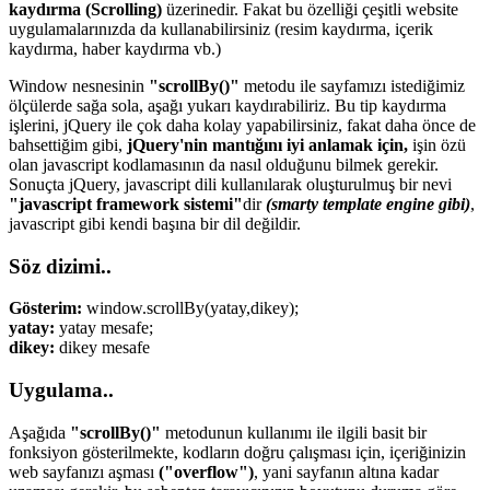
kaydırma (Scrolling)
üzerinedir. Fakat bu özelliği çeşitli website
uygulamalarınızda da kullanabilirsiniz (resim kaydırma, içerik
kaydırma, haber kaydırma vb.)
Window nesnesinin
"scrollBy()"
metodu ile sayfamızı istediğimiz
ölçülerde sağa sola, aşağı yukarı kaydırabiliriz. Bu tip kaydırma
işlerini, jQuery ile çok daha kolay yapabilirsiniz, fakat daha önce de
bahsettiğim gibi,
jQuery'nin mantığını iyi anlamak için,
işin özü
olan javascript kodlamasının da nasıl olduğunu bilmek gerekir.
Sonuçta jQuery, javascript dili kullanılarak oluşturulmuş bir nevi
"javascript framework sistemi"
dir
(smarty template engine gibi)
,
javascript gibi kendi başına bir dil değildir.
Söz dizimi..
Gösterim:
window.scrollBy(yatay,dikey);
yatay:
yatay mesafe;
dikey:
dikey mesafe
Uygulama..
Aşağıda
"scrollBy()"
metodunun kullanımı ile ilgili basit bir
fonksiyon gösterilmekte, kodların doğru çalışması için, içeriğinizin
web sayfanızı aşması
("overflow")
, yani sayfanın altına kadar