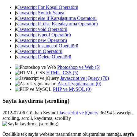
js
Javascript For Koşul Operatörü
js
Javascript Switch Yapısı
js
Javascript else if Karşılaştırma Operatörü
js
Javascript if..else Karşılaştırma Operatörü
js
Javascript void Operatörü
js
Javascript typeof Operatörü
js
Javascript new Operatörü
js
Javascript instanceof Operatörü
js
Javascript in Operatörü
js
Javascript Delete Operatörü
Photoshop ve Web (5)
HTML, CSS (5)
Javascript ve jQuery (70)
Ajax Uygulamaları (0)
PHP ve MySQL (0)
Sayfa kaydırma (scrolling)
2012-07-06
Gökhan Sevindi
Javascript ve jQuery
36194
javascript,
scrolling, scroll, kaydırma, scrollBy
Özellikle tek sayfa website tasarımlarının oluşturulma mantığı,
sayfa