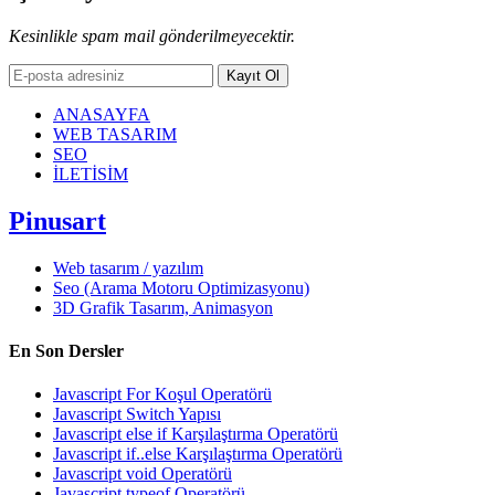
Kesinlikle spam mail gönderilmeyecektir.
Kayıt Ol
ANASAYFA
WEB TASARIM
SEO
İLETİSİM
Pinusart
Web tasarım / yazılım
Seo (Arama Motoru Optimizasyonu)
3D Grafik Tasarım, Animasyon
En Son Dersler
Javascript For Koşul Operatörü
Javascript Switch Yapısı
Javascript else if Karşılaştırma Operatörü
Javascript if..else Karşılaştırma Operatörü
Javascript void Operatörü
Javascript typeof Operatörü