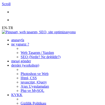
Scroll
EN-TR
anasayfa
ne yaparız ?
Web Tasarım / Yazılım
SEO (Nedir? Ne değildir?)
mesaj gönder
dersler (workshop)
Photoshop ve Web
Html, CSS
javascript, jQuery
Ajax Uygulamaları
Php ve MySQL
KVKK
Gizlilik Politikası