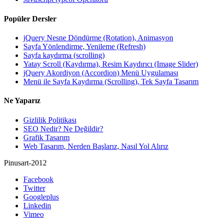
Popüler Dersler
jQuery Nesne Döndürme (Rotation), Animasyon
Sayfa Yönlendirme, Yenileme (Refresh)
Sayfa kaydırma (scrolling)
Yatay Scroll (Kaydırma), Resim Kaydırıcı (Image Slider)
jQuery Akordiyon (Accordion) Menü Uygulaması
Menü ile Sayfa Kaydırma (Scrolling), Tek Sayfa Tasarım
Ne Yaparız
Gizlilik Politikası
SEO Nedir? Ne Değildir?
Grafik Tasarım
Web Tasarım, Nerden Başlarız, Nasıl Yol Alırız
Pinusart-2012
Facebook
Twitter
Googleplus
Linkedin
Vimeo