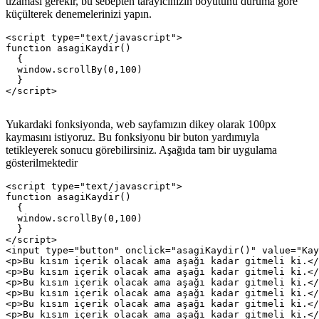
uzaması gerekir, bu sebepten tarayıcınızın boyutunu duruma göre
küçülterek denemelerinizi yapın.
<script type="text/javascript">

function asagiKaydir()

  {

  window.scrollBy(0,100)

  }

Yukardaki fonksiyonda, web sayfamızın dikey olarak 100px
kaymasını istiyoruz. Bu fonksiyonu bir buton yardımıyla
tetikleyerek sonucu görebilirsiniz. Aşağıda tam bir uygulama
gösterilmektedir
<script type="text/javascript">

function asagiKaydir()

  {

  window.scrollBy(0,100)

  }

</script>

<input type="button" onclick="asagiKaydir()" value="Kay
<p>Bu kısım içerik olacak ama aşağı kadar gitmeli ki.</
<p>Bu kısım içerik olacak ama aşağı kadar gitmeli ki.</
<p>Bu kısım içerik olacak ama aşağı kadar gitmeli ki.</
<p>Bu kısım içerik olacak ama aşağı kadar gitmeli ki.</
<p>Bu kısım içerik olacak ama aşağı kadar gitmeli ki.</
<p>Bu kısım içerik olacak ama aşağı kadar gitmeli ki.</