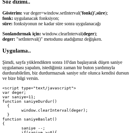
Söz dizimi..
Gösterim:
var deger=window.setInterval(
'fonk()',süre
);
fonk:
uygulanacak fonksiyon;
süre:
fonksiyonun ne kadar süre sonra uygulanacağı
Sonlandırmak için:
window.clearInterval(
deger
);
deger:
"setInterval()" metodunu atadığımız değişken.
Uygulama..
Şimdi, sayfa yüklendikten sonra 10'dan başlayarak düşen saniye
uygulaması yapalım, istediğimiz zaman bir buton yardımıyla
durdurabilelim, biz durdurmazsak saniye sıfır olunca kendisi dursun
ve bize bilgi versin.
<script type="text/javascript">

var deger;

var saniye=11;

function saniyeDurdur()

  {

	window.clearInterval(deger);

  }

function saniyeBaslat()

{

	saniye --;

	if(saniye >=0){
