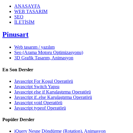
ANASAYFA
WEB TASARIM
SEO
İLETİSİM
Pinusart
Web tasarım / yazılım
Seo (Arama Motoru Optimizasyonu)
3D Grafik Tasarım, Animasyon
En Son Dersler
Javascript For Koşul Operatörü
Javascript Switch Yapısı
Javascript else if Karşılaştırma Operatörü
Javascript if..else Karşılaştırma Operatörü
Javascript void Operatörü
Javascript typeof Operatörü
Popüler Dersler
jQuery Nesne Döndürme (Rotation), Animasyon