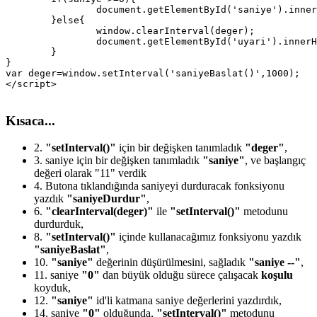
		document.getElementById('saniye').innerHTML=saniye;

	}else{

		window.clearInterval(deger);

		document.getElementById('uyari').innerHTML="Süreniz bitti!";		

	}

}

var deger=window.setInterval('saniyeBaslat()',1000);

Kısaca...
2.
"setInterval()"
için bir değişken tanımladık
"deger"
,
3.
saniye için bir değişken tanımladık
"saniye"
, ve başlangıç
değeri olarak "11" verdik
4.
Butona tıklandığında saniyeyi durduracak fonksiyonu
yazdık
"saniyeDurdur"
,
6.
"clearInterval(deger)"
ile
"setInterval()"
metodunu
durdurduk,
8.
"setInterval()"
içinde kullanacağımız fonksiyonu yazdık
"saniyeBaslat"
,
10.
"saniye"
değerinin düşürülmesini, sağladık
"saniye --"
,
11.
saniye
"0"
dan büyük olduğu sürece çalışacak
koşulu
koyduk,
12.
"saniye"
id'li katmana saniye değerlerini yazdırdık,
14.
saniye
"0"
olduğunda,
"setInterval()"
metodunu