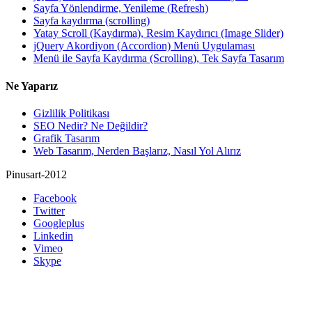
Sayfa Yönlendirme, Yenileme (Refresh)
Sayfa kaydırma (scrolling)
Yatay Scroll (Kaydırma), Resim Kaydırıcı (Image Slider)
jQuery Akordiyon (Accordion) Menü Uygulaması
Menü ile Sayfa Kaydırma (Scrolling), Tek Sayfa Tasarım
Ne Yaparız
Gizlilik Politikası
SEO Nedir? Ne Değildir?
Grafik Tasarım
Web Tasarım, Nerden Başlarız, Nasıl Yol Alırız
Pinusart-2012
Facebook
Twitter
Googleplus
Linkedin
Vimeo
Skype