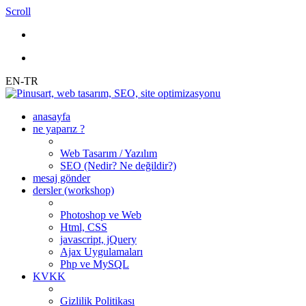
Scroll
EN-TR
anasayfa
ne yaparız ?
Web Tasarım / Yazılım
SEO (Nedir? Ne değildir?)
mesaj gönder
dersler (workshop)
Photoshop ve Web
Html, CSS
javascript, jQuery
Ajax Uygulamaları
Php ve MySQL
KVKK
Gizlilik Politikası