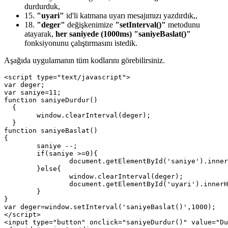
durdurduk,
15.
"uyari"
id'li katmana uyarı mesajımızı yazdırdık,,
18.
"deger"
değişkenimize
"setInterval()"
metodunu
atayarak,
her saniyede (1000ms) "saniyeBaslat()"
fonksiyonunu çalıştırmasını istedik.
Aşağıda uygulamanın tüm kodlarını görebilirsiniz.
<script type="text/javascript">

var deger;

var saniye=11;

function saniyeDurdur()

  {

	window.clearInterval(deger);

  }

function saniyeBaslat()

{

	saniye --;

	if(saniye >=0){

		document.getElementById('saniye').innerHTML=saniye;

	}else{

		window.clearInterval(deger);

		document.getElementById('uyari').innerHTML="Süreniz bitti!";		

	}

}

var deger=window.setInterval('saniyeBaslat()',1000);

</script>

<input type="button" onclick="saniyeDurdur()" value="Du