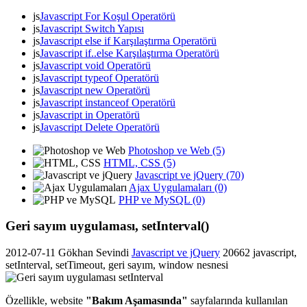
js
Javascript For Koşul Operatörü
js
Javascript Switch Yapısı
js
Javascript else if Karşılaştırma Operatörü
js
Javascript if..else Karşılaştırma Operatörü
js
Javascript void Operatörü
js
Javascript typeof Operatörü
js
Javascript new Operatörü
js
Javascript instanceof Operatörü
js
Javascript in Operatörü
js
Javascript Delete Operatörü
Photoshop ve Web (5)
HTML, CSS (5)
Javascript ve jQuery (70)
Ajax Uygulamaları (0)
PHP ve MySQL (0)
Geri sayım uygulaması, setInterval()
2012-07-11
Gökhan Sevindi
Javascript ve jQuery
20662
javascript,
setInterval, setTimeout, geri sayım, window nesnesi
Özellikle, website
"Bakım Aşamasında"
sayfalarında kullanılan