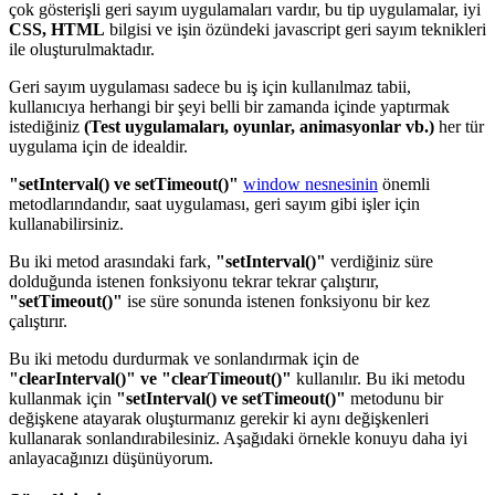
çok gösterişli geri sayım uygulamaları vardır, bu tip uygulamalar, iyi
CSS, HTML
bilgisi ve işin özündeki javascript geri sayım teknikleri
ile oluşturulmaktadır.
Geri sayım uygulaması sadece bu iş için kullanılmaz tabii,
kullanıcıya herhangi bir şeyi belli bir zamanda içinde yaptırmak
istediğiniz
(Test uygulamaları, oyunlar, animasyonlar vb.)
her tür
uygulama için de idealdir.
"setInterval() ve setTimeout()"
window nesnesinin
önemli
metodlarındandır, saat uygulaması, geri sayım gibi işler için
kullanabilirsiniz.
Bu iki metod arasındaki fark,
"setInterval()"
verdiğiniz süre
dolduğunda istenen fonksiyonu tekrar tekrar çalıştırır,
"setTimeout()"
ise süre sonunda istenen fonksiyonu bir kez
çalıştırır.
Bu iki metodu durdurmak ve sonlandırmak için de
"clearInterval()" ve "clearTimeout()"
kullanılır. Bu iki metodu
kullanmak için
"setInterval() ve setTimeout()"
metodunu bir
değişkene atayarak oluşturmanız gerekir ki aynı değişkenleri
kullanarak sonlandırabilesiniz. Aşağıdaki örnekle konuyu daha iyi
anlayacağınızı düşünüyorum.