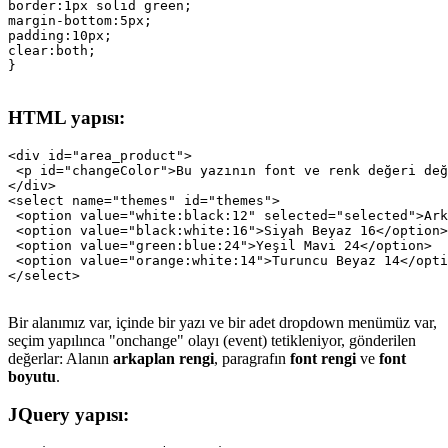
border:1px solid green;

margin-bottom:5px;

padding:10px;

clear:both;

HTML yapısı:
<div id="area_product">

 <p id="changeColor">Bu yazının font ve renk değeri değ
</div>

<select name="themes" id="themes">

 <option value="white:black:12" selected="selected">Ark
 <option value="black:white:16">Siyah Beyaz 16</option>

 <option value="green:blue:24">Yeşil Mavi 24</option>

 <option value="orange:white:14">Turuncu Beyaz 14</opti
Bir alanımız var, içinde bir yazı ve bir adet dropdown menümüz var,
seçim yapılınca "onchange" olayı (event) tetikleniyor, gönderilen
değerlar: Alanın
arkaplan rengi
, paragrafın
font rengi
ve
font
boyutu
.
JQuery yapısı: