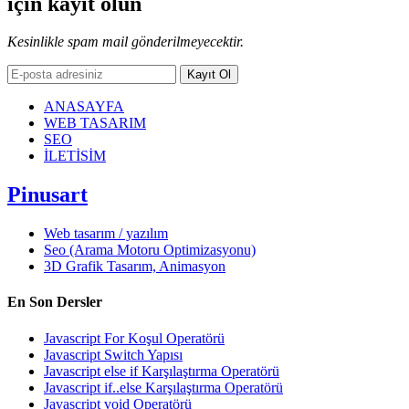
için kayıt olun
Kesinlikle spam mail gönderilmeyecektir.
Kayıt Ol
ANASAYFA
WEB TASARIM
SEO
İLETİSİM
Pinusart
Web tasarım / yazılım
Seo (Arama Motoru Optimizasyonu)
3D Grafik Tasarım, Animasyon
En Son Dersler
Javascript For Koşul Operatörü
Javascript Switch Yapısı
Javascript else if Karşılaştırma Operatörü
Javascript if..else Karşılaştırma Operatörü
Javascript void Operatörü