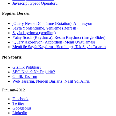
Javascript typeof Operatörü
Popüler Dersler
jQuery Nesne Döndürme (Rotation), Animasyon
Sayfa Yönlendirme, Yenileme (Refresh)
Sayfa kaydırma (scrolling)
Yatay Scroll (Kaydırma), Resim Kaydırıcı (Image Slider)
jQuery Akordiyon (Accordion) Menü Uygulaması
Menü ile Sayfa Kaydırma (Scrolling), Tek Sayfa Tasarım
Ne Yaparız
Gizlilik Politikası
SEO Nedir? Ne Değildir?
Grafik Tasarım
Web Tasarım, Nerden Başlarız, Nasıl Yol Alırız
Pinusart-2012
Facebook
Twitter
Googleplus
Linkedin