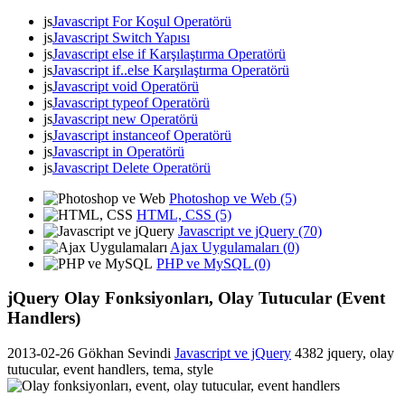
js
Javascript For Koşul Operatörü
js
Javascript Switch Yapısı
js
Javascript else if Karşılaştırma Operatörü
js
Javascript if..else Karşılaştırma Operatörü
js
Javascript void Operatörü
js
Javascript typeof Operatörü
js
Javascript new Operatörü
js
Javascript instanceof Operatörü
js
Javascript in Operatörü
js
Javascript Delete Operatörü
Photoshop ve Web (5)
HTML, CSS (5)
Javascript ve jQuery (70)
Ajax Uygulamaları (0)
PHP ve MySQL (0)
jQuery Olay Fonksiyonları, Olay Tutucular (Event
Handlers)
2013-02-26
Gökhan Sevindi
Javascript ve jQuery
4382
jquery, olay
tutucular, event handlers, tema, style