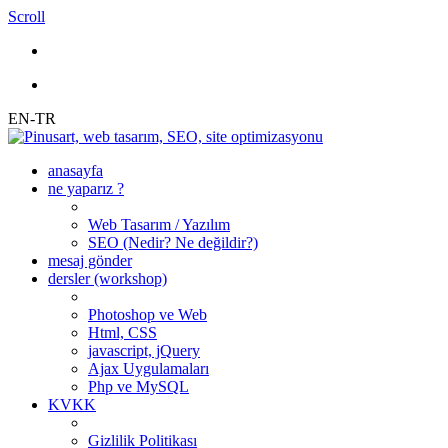
Scroll
EN-TR
anasayfa
ne yaparız ?
Web Tasarım / Yazılım
SEO (Nedir? Ne değildir?)
mesaj gönder
dersler (workshop)
Photoshop ve Web
Html, CSS
javascript, jQuery
Ajax Uygulamaları
Php ve MySQL
KVKK
Gizlilik Politikası