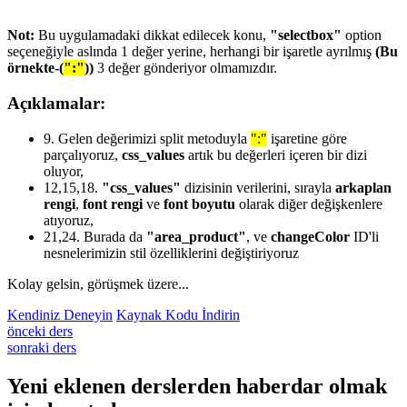
Not:
Bu uygulamadaki dikkat edilecek konu,
"selectbox"
option
seçeneğiyle aslında 1 değer yerine, herhangi bir işaretle ayrılmış
(Bu
örnekte-(
":"
))
3 değer gönderiyor olmamızdır.
Açıklamalar:
9.
Gelen değerimizi split metoduyla
":"
işaretine göre
parçalıyoruz,
css_values
artık bu değerleri içeren bir dizi
oluyor,
12,15,18.
"css_values"
dizisinin verilerini, sırayla
arkaplan
rengi
,
font rengi
ve
font boyutu
olarak diğer değişkenlere
atıyoruz,
21,24.
Burada da
"area_product"
, ve
changeColor
ID'li
nesnelerimizin stil özelliklerini değiştiriyoruz
Kolay gelsin, görüşmek üzere...
Kendiniz Deneyin
Kaynak Kodu İndirin
önceki ders
sonraki ders
Yeni eklenen derslerden
haberdar
olmak