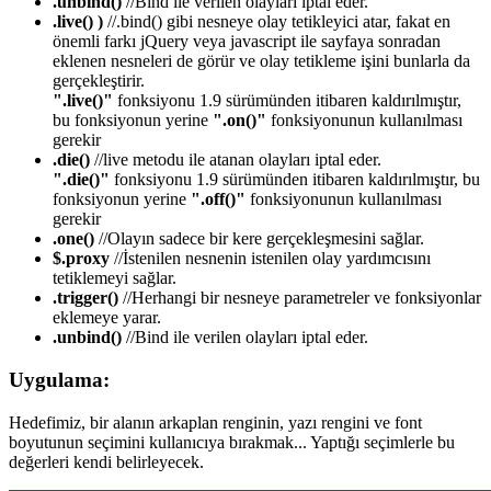
.unbind()
//Bind ile verilen olayları iptal eder.
.live() )
//.bind() gibi nesneye olay tetikleyici atar, fakat en
önemli farkı jQuery veya javascript ile sayfaya sonradan
eklenen nesneleri de görür ve olay tetikleme işini bunlarla da
gerçekleştirir.
".live()"
fonksiyonu 1.9 sürümünden itibaren kaldırılmıştır,
bu fonksiyonun yerine
".on()"
fonksiyonunun kullanılması
gerekir
.die()
//live metodu ile atanan olayları iptal eder.
".die()"
fonksiyonu 1.9 sürümünden itibaren kaldırılmıştır, bu
fonksiyonun yerine
".off()"
fonksiyonunun kullanılması
gerekir
.one()
//Olayın sadece bir kere gerçekleşmesini sağlar.
$.proxy
//İstenilen nesnenin istenilen olay yardımcısını
tetiklemeyi sağlar.
.trigger()
//Herhangi bir nesneye parametreler ve fonksiyonlar
eklemeye yarar.
.unbind()
//Bind ile verilen olayları iptal eder.
Uygulama:
Hedefimiz, bir alanın arkaplan renginin, yazı rengini ve font
boyutunun seçimini kullanıcıya bırakmak... Yaptığı seçimlerle bu
değerleri kendi belirleyecek.