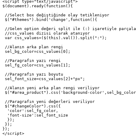
<script type="text/javascript">

$(document).ready(function(){

 //Select box değiştiğinde olay tetikleniyor

 $("#themes").bind('change',function(){

 //Gelen option değeri split ile (:) işaretiyle parçala
 //css_values dizisi olarak atanıyor

 var css_values=($(this).val()).split(":");

 //Alanın arka plan rengi

 sel_bg_color=css_values[0];

 //Paragrafın yazı rengi

 sel_fg_color=css_values[1];

 //Paragrafın yazı boyutu

 sel_font_size=css_values[2]+"px";

 //Alanın yeni arka plan rengi veriliyor

 $("#area_product").css('background-color',sel_bg_color
 //Paragrafın yeni değerleri veriliyor

 $("#changeColor").css({

  'color':sel_fg_color,

  'font-size':sel_font_size

  });		

 });

});
