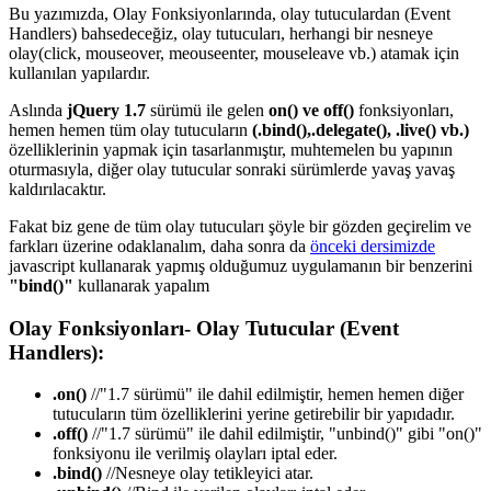
Bu yazımızda, Olay Fonksiyonlarında, olay tutuculardan (Event
Handlers) bahsedeceğiz, olay tutucuları, herhangi bir nesneye
olay(click, mouseover, meouseenter, mouseleave vb.) atamak için
kullanılan yapılardır.
Aslında
jQuery 1.7
sürümü ile gelen
on() ve off()
fonksiyonları,
hemen hemen tüm olay tutucuların
(.bind(),.delegate(), .live() vb.)
özelliklerinin yapmak için tasarlanmıştır, muhtemelen bu yapının
oturmasıyla, diğer olay tutucular sonraki sürümlerde yavaş yavaş
kaldırılacaktır.
Fakat biz gene de tüm olay tutucuları şöyle bir gözden geçirelim ve
farkları üzerine odaklanalım, daha sonra da
önceki dersimizde
javascript kullanarak yapmış olduğumuz uygulamanın bir benzerini
"bind()"
kullanarak yapalım
Olay Fonksiyonları- Olay Tutucular (Event
Handlers):
.on()
//"1.7 sürümü" ile dahil edilmiştir, hemen hemen diğer
tutucuların tüm özelliklerini yerine getirebilir bir yapıdadır.
.off()
//"1.7 sürümü" ile dahil edilmiştir, "unbind()" gibi "on()"
fonksiyonu ile verilmiş olayları iptal eder.
.bind()
//Nesneye olay tetikleyici atar.